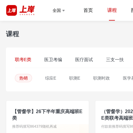
首页
课程
全国
课程
联考E类
医卫考编
医疗面试
三支一扶
热销
综应E
职测E
职测时政
医学
【管督学】26下半年重庆高端班E
（管督学）20
类
E类联考高端班
推荐码填写864379随机再减
付款前推荐码填写86