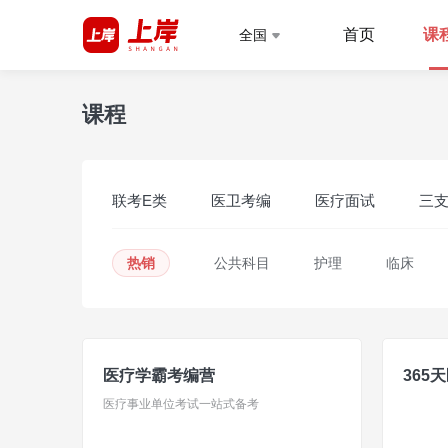
首页
课
全国
课程
联考E类
医卫考编
医疗面试
三
热销
公共科目
护理
临床
医疗学霸考编营
365
医疗事业单位考试一站式备考