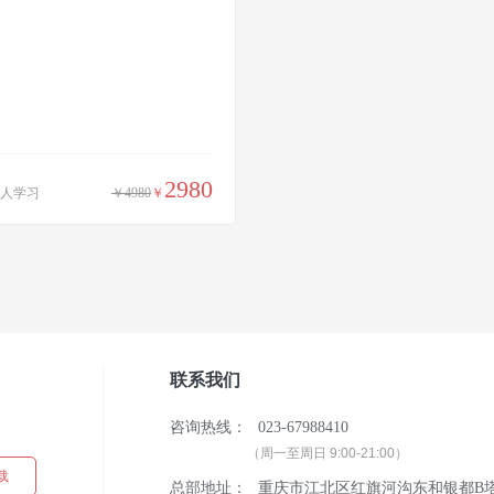
2980
0人学习
￥4980
￥
联系我们
单
咨询热线：
023-67988410
（周一至周日 9:00-21:00）
载
总部地址：
重庆市江北区红旗河沟东和银都B塔