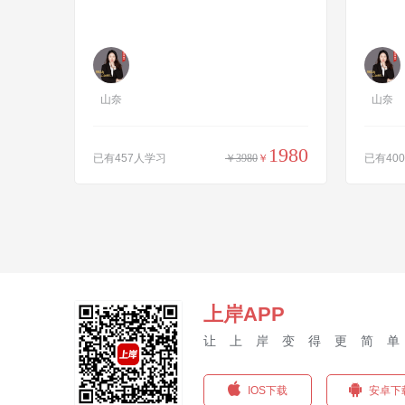
山奈
山奈
1980
已有457人学习
￥3980
￥
已有40
上岸APP
让上岸变得更简
IOS下载
安卓下